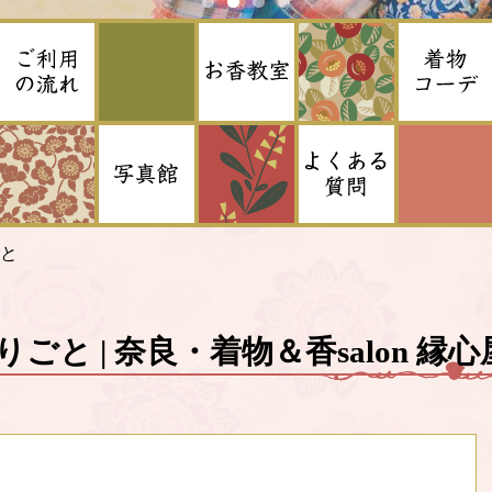
と
りごと | 奈良・着物＆香salon 縁心