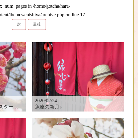
max_num_pages in
/home/gotcha/nara-
ntent/themes/enishiya/archive.php
on line
17
次
最後
2020/02/24
向けて…
魚座の新月♪