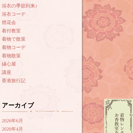
浴衣の季節到来♪
浴衣コーデ
燈花会
着付教室
着物で散策
着物コーデ
着物散策
縁心屋
講座
香港旅行記
アーカイブ
2026年6月
2026年4月