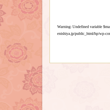
Warning
: Undefined variable $
enishiya.jp/public_html/hp/wp-co