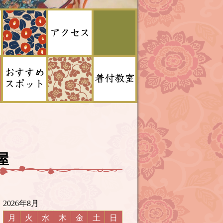
屋
2026年8月
月
火
水
木
金
土
日