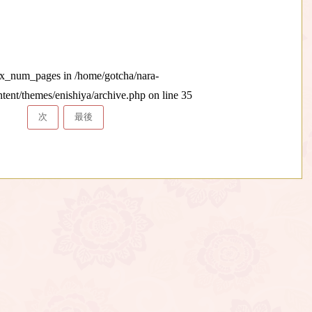
max_num_pages in
/home/gotcha/nara-
ntent/themes/enishiya/archive.php
on line
35
次
最後