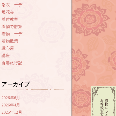
浴衣コーデ
燈花会
着付教室
着物で散策
着物コーデ
着物散策
縁心屋
講座
香港旅行記
アーカイブ
2026年6月
2026年4月
2025年12月