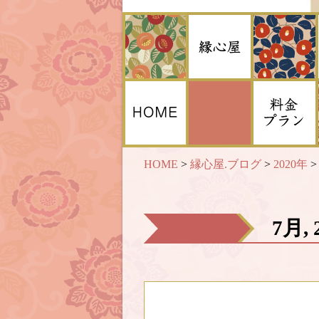
HOME
>
縁心屋.ブログ
>
2020年
7月,