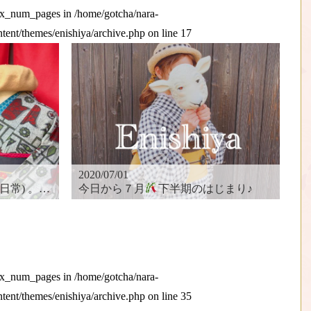
max_num_pages in
/home/gotcha/nara-
ntent/themes/enishiya/archive.php
on line
17
2020/07/01
常) 。。。
今日から７月
下半期のはじまり♪
max_num_pages in
/home/gotcha/nara-
ntent/themes/enishiya/archive.php
on line
35