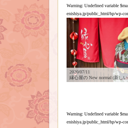
Warning
: Undefined variable $
enishiya.jp/public_html/hp/wp-co
2020/07/11
縁心屋の New normal (新しい日
Warning
: Undefined variable $
enishiya.jp/public_html/hp/wp-co