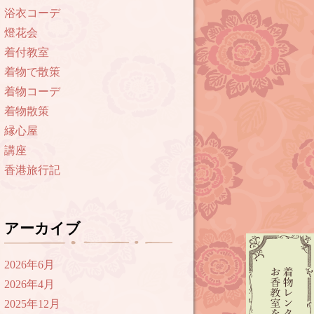
浴衣コーデ
燈花会
着付教室
着物で散策
着物コーデ
着物散策
縁心屋
講座
香港旅行記
アーカイブ
2026年6月
2026年4月
2025年12月