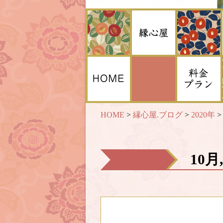
HOME
>
縁心屋.ブログ
>
2020年
10月