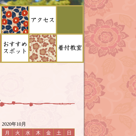
屋
2020年10月
月
火
水
木
金
土
日