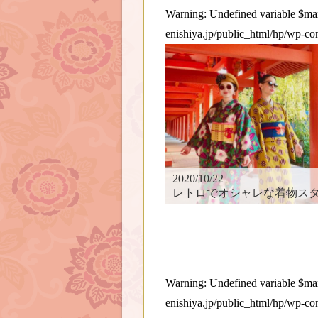
Warning
: Undefined variable $
enishiya.jp/public_html/hp/wp-co
2020/10/22
レトロでオシャレな着物スタイルで楽しむ
Warning
: Undefined variable $
enishiya.jp/public_html/hp/wp-co