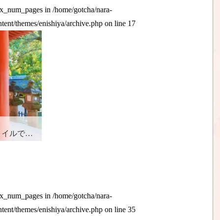
max_num_pages in
/home/gotcha/nara-
ntent/themes/enishiya/archive.php
on line
17
奈良散歩♪
max_num_pages in
/home/gotcha/nara-
ntent/themes/enishiya/archive.php
on line
35