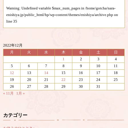
Warning
: Undefined variable $max_num_pages in
/home/gotcha/nara-
enishiya.jp/public_html/hp/wp-content/themes/enishiya/archive.php
on
line
35
2022年12月
月
火
水
木
金
土
日
1
2
3
4
5
6
7
8
9
10
11
12
13
14
15
16
17
18
19
20
21
22
23
24
25
26
27
28
29
30
31
« 11月
1月 »
カテゴリー