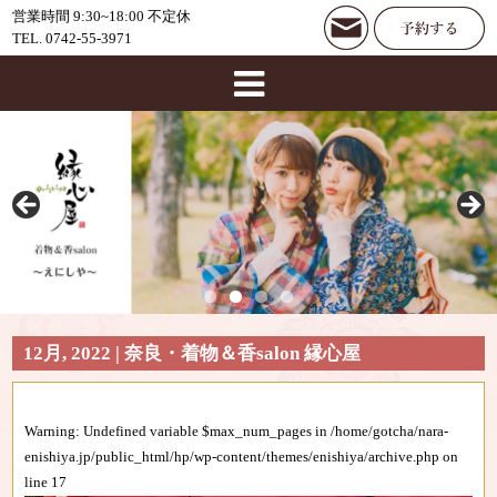
営業時間 9:30~18:00 不定休
TEL. 0742-55-3971
12月, 2022 | 奈良・着物＆香salon 縁心屋
Warning
: Undefined variable $max_num_pages in
/home/gotcha/nara-
enishiya.jp/public_html/hp/wp-content/themes/enishiya/archive.php
on
line
17