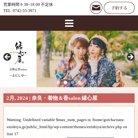
営業時間 9:30~18:00 不定休
TEL. 0742-55-3971
2月, 2024 | 奈良・着物＆香salon 縁心屋
Warning
: Undefined variable $max_num_pages in
/home/gotcha/nara-
enishiya.jp/public_html/hp/wp-content/themes/enishiya/archive.php
on
line
17