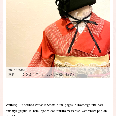
2024/02/04
立春 ２０２４年もいよいよ本格始動です
Warning
: Undefined variable $max_num_pages in
/home/gotcha/nara-
enishiya.jp/public_html/hp/wp-content/themes/enishiya/archive.php
on