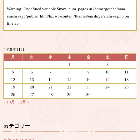
Warning
: Undefined variable $max_num_pages in
/home/gotcha/nara-
enishiya.jp/public_html/hp/wp-content/themes/enishiya/archive.php
on
line
35
2018年11月
月
火
水
木
金
土
日
1
2
3
4
5
6
7
8
9
10
11
12
13
14
15
16
17
18
19
20
21
22
23
24
25
26
27
28
29
30
« 10月
12月 »
カテゴリー