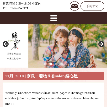
営業時間 9:30~18:00 不定休
TEL. 0742-55-3971
11月, 2018 | 奈良・着物＆香salon 縁心屋
Warning
: Undefined variable $max_num_pages in
/home/gotcha/nara-
enishiya.jp/public_html/hp/wp-content/themes/enishiya/archive.php
on
line
17