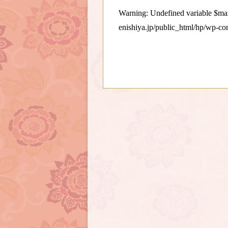
Warning
: Undefined variable $
enishiya.jp/public_html/hp/wp-co