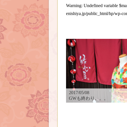
Warning
: Undefined variable $
enishiya.jp/public_html/hp/wp-co
2017/05/08
GWも終わり。。。