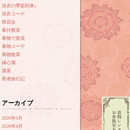
浴衣の季節到来♪
浴衣コーデ
燈花会
着付教室
着物で散策
着物コーデ
着物散策
縁心屋
講座
香港旅行記
アーカイブ
2026年6月
2026年4月