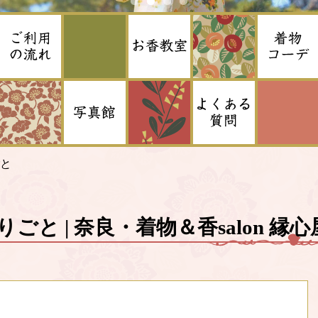
と
ごと | 奈良・着物＆香salon 縁心屋 -