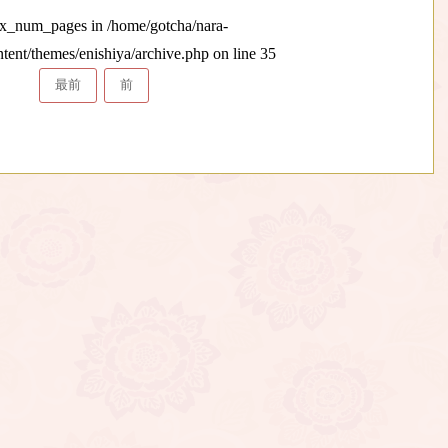
max_num_pages in
/home/gotcha/nara-
ntent/themes/enishiya/archive.php
on line
35
最前
前