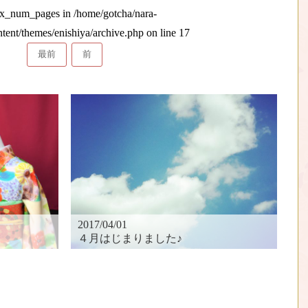
max_num_pages in
/home/gotcha/nara-
ntent/themes/enishiya/archive.php
on line
17
最前
前
2017/04/01
４月はじまりました♪