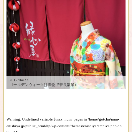
2017/04/27
ゴールデンウィークは着物で奈良散策♪
Warning
: Undefined variable $max_num_pages in
/home/gotcha/nara-
enishiya.jp/public_html/hp/wp-content/themes/enishiya/archive.php
on