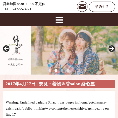
営業時間 9:30~18:00 不定休
TEL. 0742-55-3971
2017年4月27日 | 奈良・着物＆香salon 縁心屋
Warning
: Undefined variable $max_num_pages in
/home/gotcha/nara-
enishiya.jp/public_html/hp/wp-content/themes/enishiya/archive.php
on
line
17