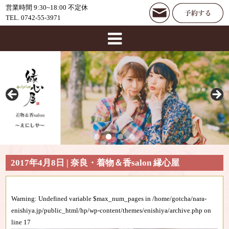
営業時間 9:30~18:00 不定休
TEL. 0742-55-3971
2017年4月8日 | 奈良・着物＆香salon 縁心屋
Warning
: Undefined variable $max_num_pages in
/home/gotcha/nara-
enishiya.jp/public_html/hp/wp-content/themes/enishiya/archive.php
on
line
17