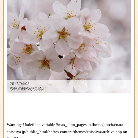
2017/04/08
奈良の桜今が見頃♪
Warning
: Undefined variable $max_num_pages in
/home/gotcha/nara-
enishiya.jp/public_html/hp/wp-content/themes/enishiya/archive.php
on