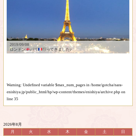
2019/09/08
ロンドン
パリ
行ってきました♪
Warning
: Undefined variable $max_num_pages in
/home/gotcha/nara-
enishiya.jp/public_html/hp/wp-content/themes/enishiya/archive.php
on
line
35
2026年8月
月
火
水
木
金
土
日