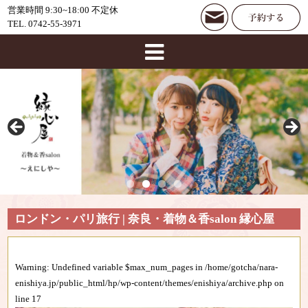
営業時間 9:30~18:00 不定休
TEL. 0742-55-3971
ロンドン・パリ旅行 | 奈良・着物＆香salon 縁心屋
Warning
: Undefined variable $max_num_pages in
/home/gotcha/nara-
enishiya.jp/public_html/hp/wp-content/themes/enishiya/archive.php
on
line
17