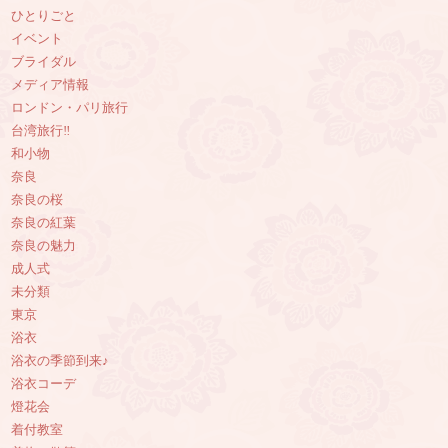
ひとりごと
イベント
ブライダル
メディア情報
ロンドン・パリ旅行
台湾旅行‼︎
和小物
奈良
奈良の桜
奈良の紅葉
奈良の魅力
成人式
未分類
東京
浴衣
浴衣の季節到来♪
浴衣コーデ
燈花会
着付教室