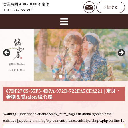
営業時間 9:30~18:00 不定休
TEL. 0742-55-3971
67DF27C5-55F5-4D7A-972D-722FA5CFA221 | 奈良・
着物＆香salon 縁心屋
Warning
: Undefined variable $max_num_pages in
/home/gotcha/nara-
enishiya.jp/public_html/hp/wp-content/themes/enishiya/single.php
on line
16