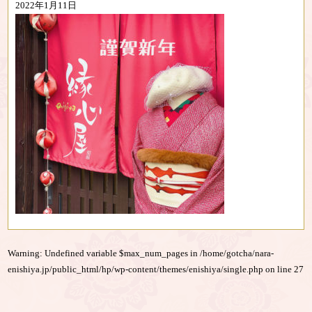
2022年1月11日
Warning
: Undefined variable $max_num_pages in
/home/gotcha/nara-
enishiya.jp/public_html/hp/wp-content/themes/enishiya/single.php
on line
27