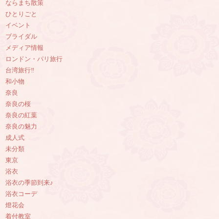
ならまち散策
ひとりごと
イベント
ブライダル
メディア情報
ロンドン・パリ旅行
台湾旅行‼︎
和小物
奈良
奈良の桜
奈良の紅葉
奈良の魅力
成人式
未分類
東京
浴衣
浴衣の季節到来♪
浴衣コーデ
燈花会
着付教室