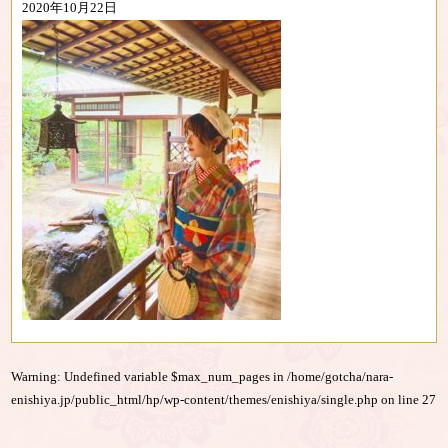
2020年10月22日
Warning
: Undefined variable $max_num_pages in
/home/gotcha/nara-
enishiya.jp/public_html/hp/wp-content/themes/enishiya/single.php
on line
27