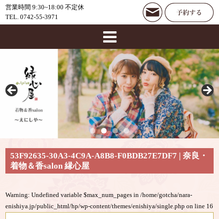
営業時間 9:30~18:00 不定休
TEL. 0742-55-3971
53F92635-30A3-4C9A-A8B8-F0BDB27E7DF7 | 奈良・
着物＆香salon 縁心屋
Warning
: Undefined variable $max_num_pages in
/home/gotcha/nara-
enishiya.jp/public_html/hp/wp-content/themes/enishiya/single.php
on line
16