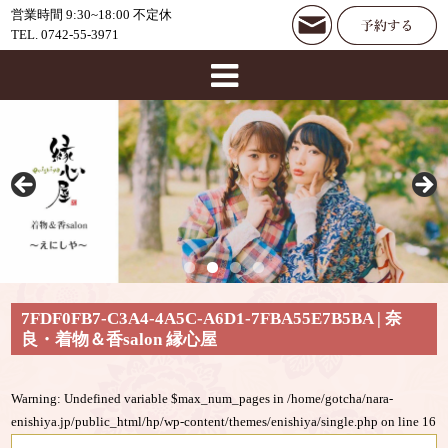
営業時間 9:30~18:00 不定休
TEL. 0742-55-3971
7FDF0FB7-C3A4-4A5C-A6D1-7FBA55E7B5BA | 奈
良・着物＆香salon 縁心屋
Warning
: Undefined variable $max_num_pages in
/home/gotcha/nara-
enishiya.jp/public_html/hp/wp-content/themes/enishiya/single.php
on line
16