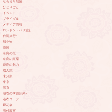
ならまち散策
ひとりごと
イベント
ブライダル
メディア情報
ロンドン・パリ旅行
台湾旅行‼︎
和小物
奈良
奈良の桜
奈良の紅葉
奈良の魅力
成人式
未分類
東京
浴衣
浴衣の季節到来♪
浴衣コーデ
燈花会
着付教室