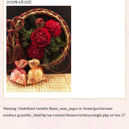
2020年4月20日
Warning
: Undefined variable $max_num_pages in
/home/gotcha/nara-
enishiya.jp/public_html/hp/wp-content/themes/enishiya/single.php
on line
27