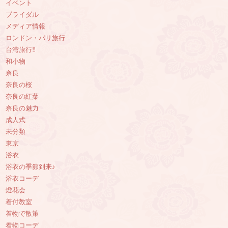
イベント
ブライダル
メディア情報
ロンドン・パリ旅行
台湾旅行‼︎
和小物
奈良
奈良の桜
奈良の紅葉
奈良の魅力
成人式
未分類
東京
浴衣
浴衣の季節到来♪
浴衣コーデ
燈花会
着付教室
着物で散策
着物コーデ