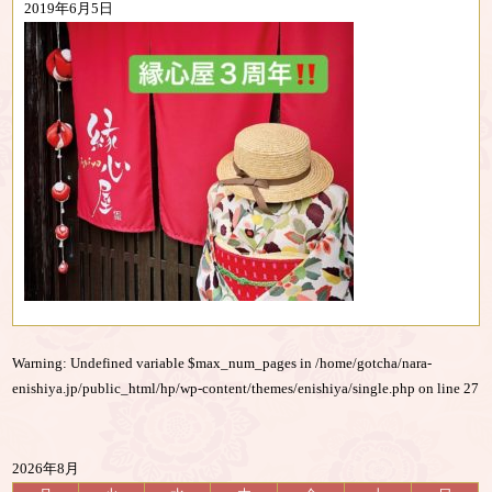
2019年6月5日
Warning
: Undefined variable $max_num_pages in
/home/gotcha/nara-
enishiya.jp/public_html/hp/wp-content/themes/enishiya/single.php
on line
27
2026年8月