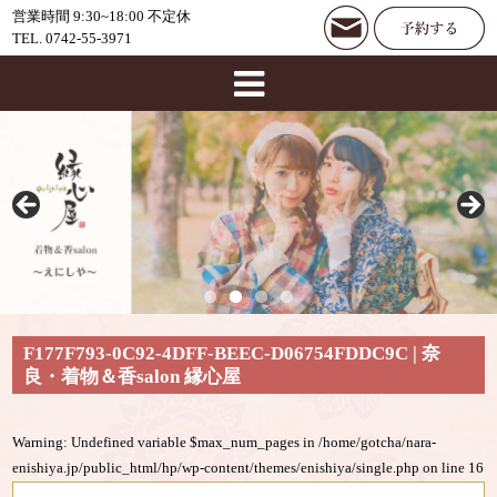
営業時間 9:30~18:00 不定休
TEL. 0742-55-3971
F177F793-0C92-4DFF-BEEC-D06754FDDC9C | 奈
良・着物＆香salon 縁心屋
Warning
: Undefined variable $max_num_pages in
/home/gotcha/nara-
enishiya.jp/public_html/hp/wp-content/themes/enishiya/single.php
on line
16