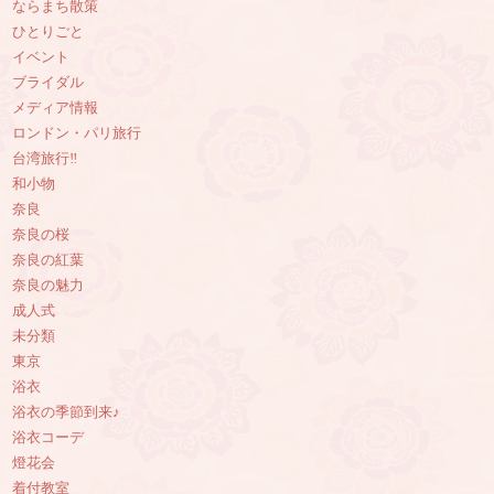
ならまち散策
ひとりごと
イベント
ブライダル
メディア情報
ロンドン・パリ旅行
台湾旅行‼︎
和小物
奈良
奈良の桜
奈良の紅葉
奈良の魅力
成人式
未分類
東京
浴衣
浴衣の季節到来♪
浴衣コーデ
燈花会
着付教室