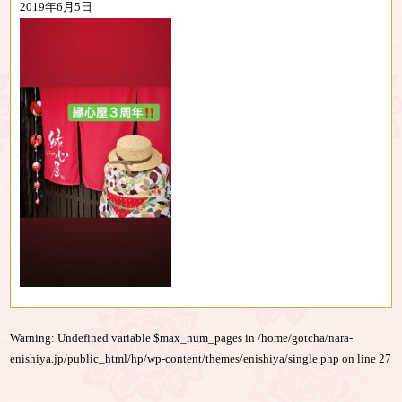
2019年6月5日
Warning
: Undefined variable $max_num_pages in
/home/gotcha/nara-
enishiya.jp/public_html/hp/wp-content/themes/enishiya/single.php
on line
27