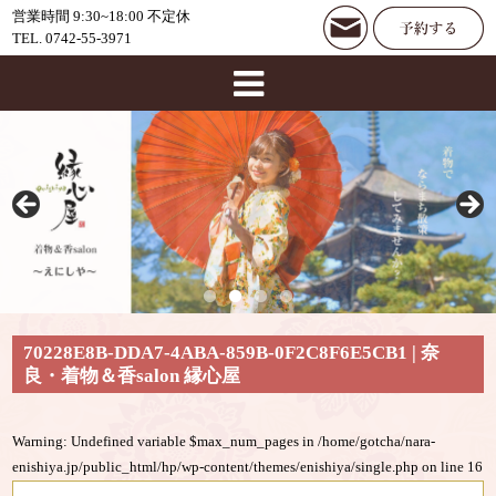
営業時間 9:30~18:00 不定休
TEL. 0742-55-3971
70228E8B-DDA7-4ABA-859B-0F2C8F6E5CB1 | 奈
良・着物＆香salon 縁心屋
Warning
: Undefined variable $max_num_pages in
/home/gotcha/nara-
enishiya.jp/public_html/hp/wp-content/themes/enishiya/single.php
on line
16