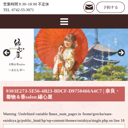
営業時間 9:30~18:00 不定休
TEL. 0742-55-3971
9303E273-5E56-4B23-BDCF-D9750466A4C7 | 奈良・
着物＆香salon 縁心屋
Warning
: Undefined variable $max_num_pages in
/home/gotcha/nara-
enishiya.jp/public_html/hp/wp-content/themes/enishiya/single.php
on line
16