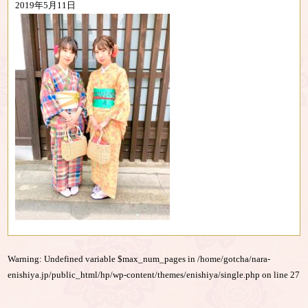
2019年5月11日
Warning
: Undefined variable $max_num_pages in
/home/gotcha/nara-
enishiya.jp/public_html/hp/wp-content/themes/enishiya/single.php
on line
27