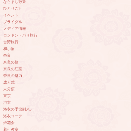
ならまち散策
ひとりごと
イベント
ブライダル
メディア情報
ロンドン・パリ旅行
台湾旅行‼︎
和小物
奈良
奈良の桜
奈良の紅葉
奈良の魅力
成人式
未分類
東京
浴衣
浴衣の季節到来♪
浴衣コーデ
燈花会
着付教室