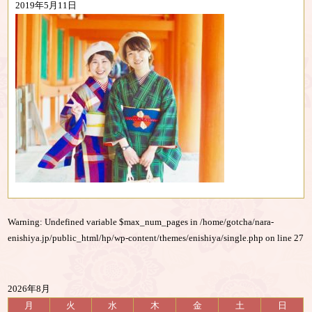
2019年5月11日
Warning
: Undefined variable $max_num_pages in
/home/gotcha/nara-
enishiya.jp/public_html/hp/wp-content/themes/enishiya/single.php
on line
27
2026年8月
月
火
水
木
金
土
日