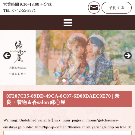
営業時間 9:30~18:00 不定休
TEL. 0742-55-3971
0F207C35-89DD-49CA-8C07-6D09DAEC9E70 | 奈
良・着物＆香salon 縁心屋
Warning
: Undefined variable $max_num_pages in
/home/gotcha/nara-
enishiya.jp/public_html/hp/wp-content/themes/enishiya/single.php
on line
16