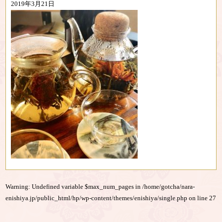
2019年3月21日
Warning
: Undefined variable $max_num_pages in
/home/gotcha/nara-
enishiya.jp/public_html/hp/wp-content/themes/enishiya/single.php
on line
27