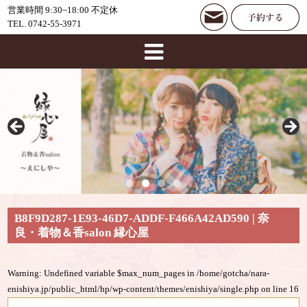
営業時間 9:30~18:00 不定休
TEL. 0742-55-3971
B8F9D287-1E93-46D7-ADDF-F466A42AD590 | 奈
良・着物＆香salon 縁心屋
Warning
: Undefined variable $max_num_pages in
/home/gotcha/nara-
enishiya.jp/public_html/hp/wp-content/themes/enishiya/single.php
on line
16