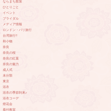
ならまち散策
ひとりごと
イベント
ブライダル
メディア情報
ロンドン・パリ旅行
台湾旅行‼︎
和小物
奈良
奈良の桜
奈良の紅葉
奈良の魅力
成人式
未分類
東京
浴衣
浴衣の季節到来♪
浴衣コーデ
燈花会
着付教室