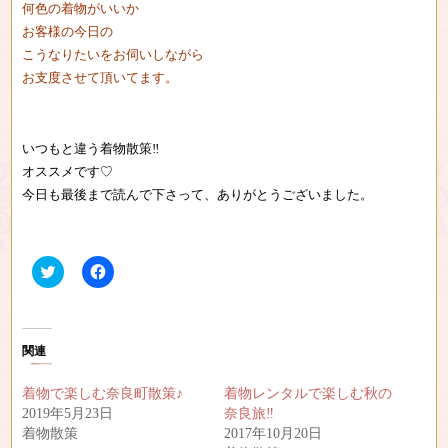
何色の着物がいいか
お客様の今日の
こうなりたいをお伺いしながら
お支度させて頂いてます。
いつもと違う着物散策‼︎
オススメです♡
今日も最後まで読んで下さって、ありがとうございました。
ク
F
リ
a
ッ
c
ク
e
し
b
て
o
T
o
関連
w
k
i
で
t
共
着物で楽しむ奈良町散策♪
着物レンタルで楽しむ秋の
t
有
e
す
2019年5月23日
奈良旅‼︎
r
る
着物散策
2017年10月20日
で
に