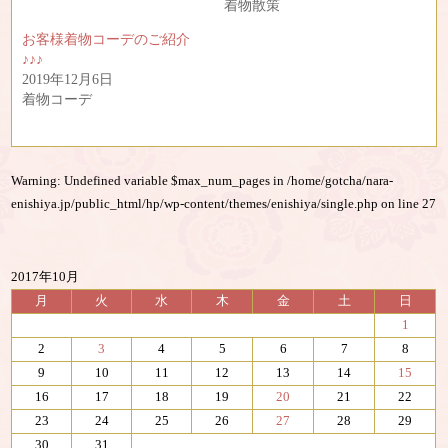
共
は
着物散策
有
ク
(
リ
お客様着物コーデのご紹介
新
ッ
し
ク
♪♪♪
い
し
2019年12月6日
ウ
て
ィ
く
着物コーデ
ン
だ
ド
さ
ウ
い
で
(
開
新
き
し
Warning
: Undefined variable $max_num_pages in
/home/gotcha/nara-
ま
い
す
ウ
enishiya.jp/public_html/hp/wp-content/themes/enishiya/single.php
on line
27
)
ィ
ン
ド
ウ
で
開
2017年10月
き
月
火
水
木
金
土
日
ま
す
1
)
2
3
4
5
6
7
8
9
10
11
12
13
14
15
16
17
18
19
20
21
22
23
24
25
26
27
28
29
30
31