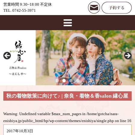
営業時間 9:30~18:00 不定休
TEL. 0742-55-3971
秋の着物散策に向けて♪ | 奈良・着物＆香salon 縁心屋
Warning
: Undefined variable $max_num_pages in
/home/gotcha/nara-
enishiya.jp/public_html/hp/wp-content/themes/enishiya/single.php
on line
16
2017年10月3日