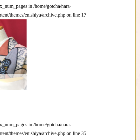
max_num_pages in
/home/gotcha/nara-
ntent/themes/enishiya/archive.php
on line
17
max_num_pages in
/home/gotcha/nara-
ntent/themes/enishiya/archive.php
on line
35