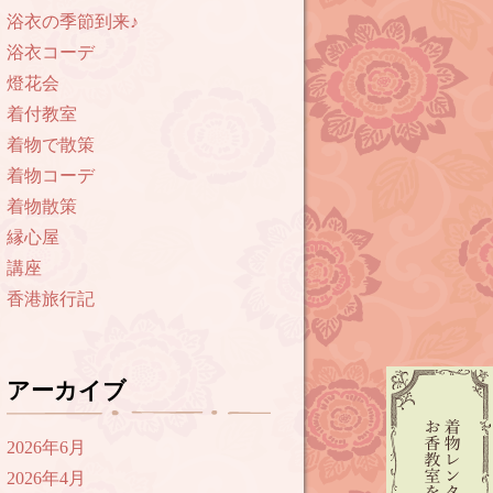
浴衣の季節到来♪
浴衣コーデ
燈花会
着付教室
着物で散策
着物コーデ
着物散策
縁心屋
講座
香港旅行記
アーカイブ
2026年6月
2026年4月