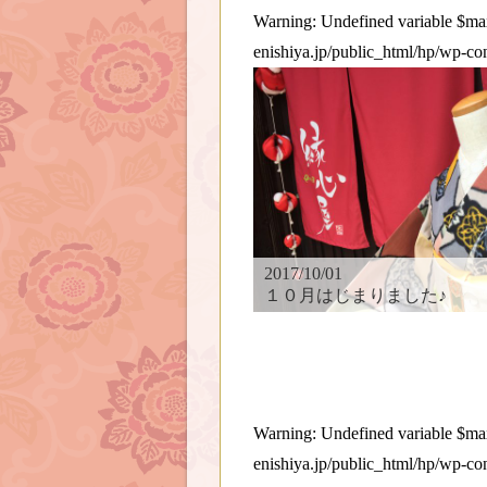
Warning
: Undefined variable $
enishiya.jp/public_html/hp/wp-co
2017/10/01
１０月はじまりました♪
Warning
: Undefined variable $
enishiya.jp/public_html/hp/wp-co