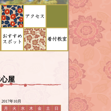
 縁心屋
2017年10月
月
火
水
木
金
土
日