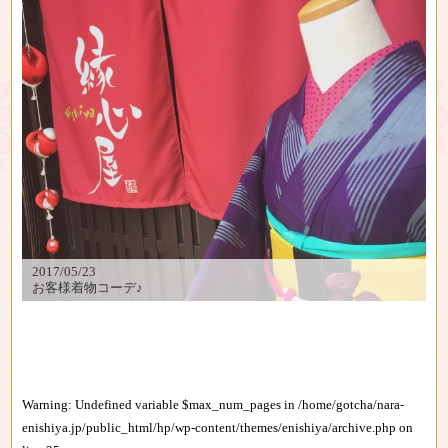
2017/05/23
お客様着物コーデ♪
Warning
: Undefined variable $max_num_pages in
/home/gotcha/nara-
enishiya.jp/public_html/hp/wp-content/themes/enishiya/archive.php
on