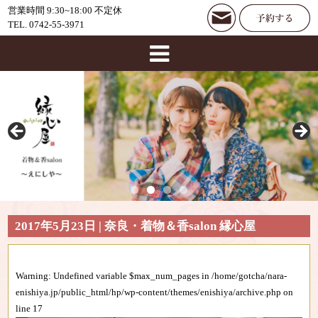
営業時間 9:30~18:00 不定休
TEL. 0742-55-3971
2017年5月23日 | 奈良・着物＆香salon 縁心屋
Warning
: Undefined variable $max_num_pages in
/home/gotcha/nara-
enishiya.jp/public_html/hp/wp-content/themes/enishiya/archive.php
on
line
17