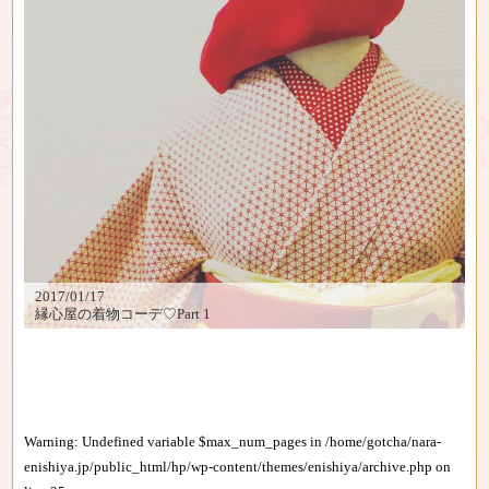
2017/01/17
縁心屋の着物コーデ♡Part 1
Warning
: Undefined variable $max_num_pages in
/home/gotcha/nara-
enishiya.jp/public_html/hp/wp-content/themes/enishiya/archive.php
on