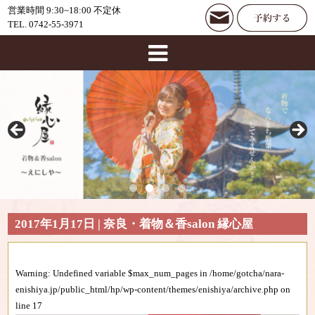
営業時間 9:30~18:00 不定休
TEL. 0742-55-3971
2017年1月17日 | 奈良・着物＆香salon 縁心屋
Warning
: Undefined variable $max_num_pages in
/home/gotcha/nara-
enishiya.jp/public_html/hp/wp-content/themes/enishiya/archive.php
on
line
17