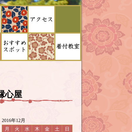
 縁心屋
2016年12月
月
火
水
木
金
土
日