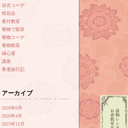
浴衣コーデ
燈花会
着付教室
着物で散策
着物コーデ
着物散策
縁心屋
講座
香港旅行記
アーカイブ
2026年6月
2026年4月
2025年12月