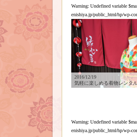
Warning
: Undefined variable $
enishiya.jp/public_html/hp/wp-co
2016/12/19
気軽に楽しめる着物レンタル
Warning
: Undefined variable $
enishiya.jp/public_html/hp/wp-co