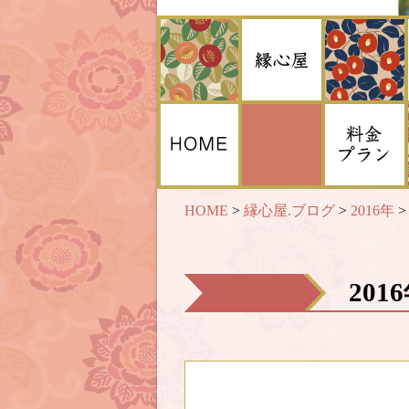
HOME
>
縁心屋.ブログ
>
2016年
201