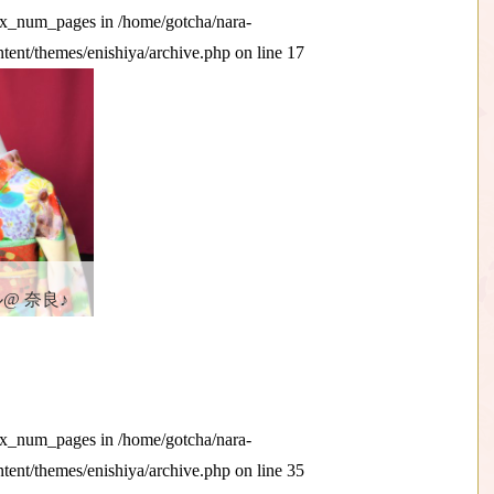
max_num_pages in
/home/gotcha/nara-
ntent/themes/enishiya/archive.php
on line
17
@ 奈良♪
max_num_pages in
/home/gotcha/nara-
ntent/themes/enishiya/archive.php
on line
35