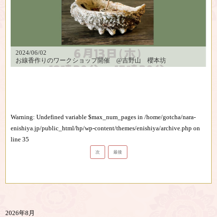
2024/06/02
お線香作りのワークショップ開催 @吉野山 櫻本坊
Warning
: Undefined variable $max_num_pages in
/home/gotcha/nara-
enishiya.jp/public_html/hp/wp-content/themes/enishiya/archive.php
on
line
35
次
最後
2026年8月