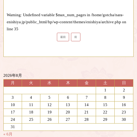
Warning
: Undefined variable $max_num_pages in
/home/gotcha/nara-
enishiya.jp/public_html/hp/wp-content/themes/enishiya/archive.php
on
line
35
最前
前
2026年8月
月
火
水
木
金
土
日
1
2
3
4
5
6
7
8
9
10
11
12
13
14
15
16
17
18
19
20
21
22
23
24
25
26
27
28
29
30
31
« 6月