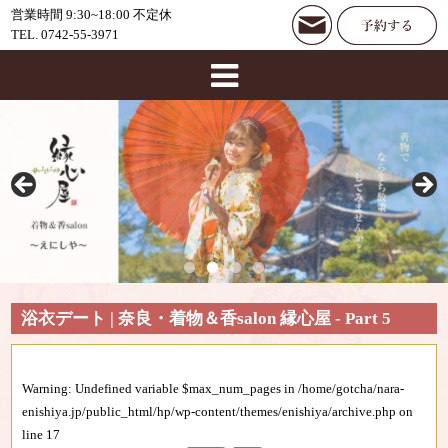
営業時間 9:30~18:00 不定休
TEL. 0742-55-3971
浴衣デート | 奈良・着物＆香salon 縁心屋 - Part 5
Warning
: Undefined variable $max_num_pages in
/home/gotcha/nara-
enishiya.jp/public_html/hp/wp-content/themes/enishiya/archive.php
on
line
17