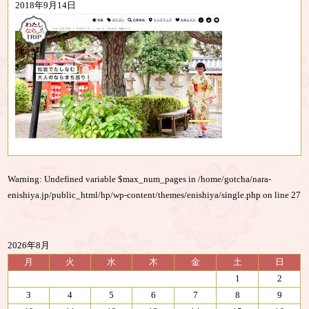
2018年9月14日
Warning
: Undefined variable $max_num_pages in
/home/gotcha/nara-
enishiya.jp/public_html/hp/wp-content/themes/enishiya/single.php
on line
27
2026年8月
月
火
水
木
金
土
日
1
2
3
4
5
6
7
8
9