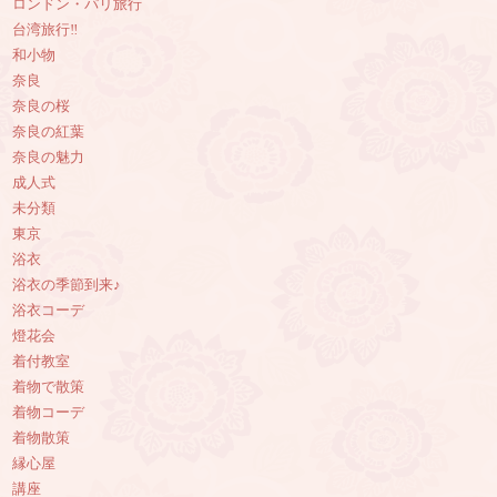
ロンドン・パリ旅行
台湾旅行‼︎
和小物
奈良
奈良の桜
奈良の紅葉
奈良の魅力
成人式
未分類
東京
浴衣
浴衣の季節到来♪
浴衣コーデ
燈花会
着付教室
着物で散策
着物コーデ
着物散策
縁心屋
講座