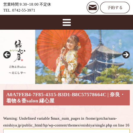
営業時間 9:30~18:00 不定休
TEL. 0742-55-3971
A0A7FEB4-7F85-4315-B3D1-B8C57578664C | 奈良・
着物＆香salon 縁心屋
Warning
: Undefined variable $max_num_pages in
/home/gotcha/nara-
enishiya.jp/public_html/hp/wp-content/themes/enishiya/single.php
on line
16