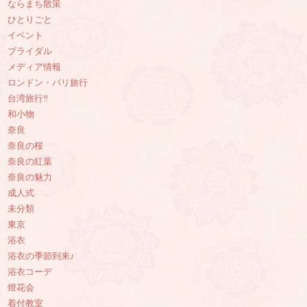
ならまち散策
ひとりごと
イベント
ブライダル
メディア情報
ロンドン・パリ旅行
台湾旅行‼︎
和小物
奈良
奈良の桜
奈良の紅葉
奈良の魅力
成人式
未分類
東京
浴衣
浴衣の季節到来♪
浴衣コーデ
燈花会
着付教室