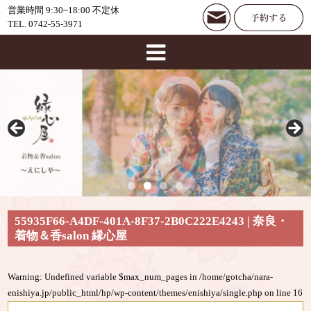
営業時間 9:30~18:00 不定休
TEL. 0742-55-3971
55935F66-A4DF-401A-8F37-2B0C222E4243 | 奈良・
着物＆香salon 縁心屋
Warning
: Undefined variable $max_num_pages in
/home/gotcha/nara-
enishiya.jp/public_html/hp/wp-content/themes/enishiya/single.php
on line
16