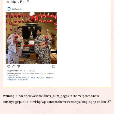
2019年12月18日
Warning
: Undefined variable $max_num_pages in
/home/gotcha/nara-
enishiya.jp/public_html/hp/wp-content/themes/enishiya/single.php
on line
27