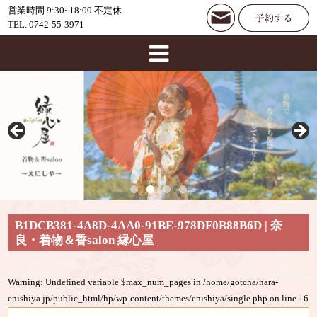
営業時間 9:30~18:00 不定休
TEL. 0742-55-3971
B1DCB381-4A8D-4AA0-91BE-978DF0B88B6D | 奈
良・着物＆香salon 縁心屋
Warning
: Undefined variable $max_num_pages in
/home/gotcha/nara-
enishiya.jp/public_html/hp/wp-content/themes/enishiya/single.php
on line
16