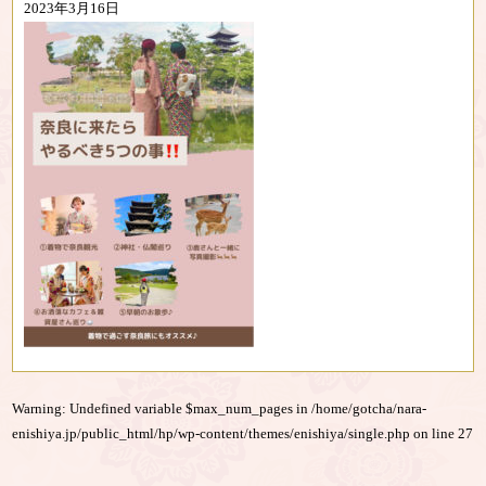
2023年3月16日
Warning
: Undefined variable $max_num_pages in
/home/gotcha/nara-
enishiya.jp/public_html/hp/wp-content/themes/enishiya/single.php
on line
27