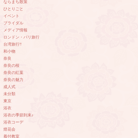
ならまち散策
ひとりごと
イベント
ブライダル
メディア情報
ロンドン・パリ旅行
台湾旅行‼︎
和小物
奈良
奈良の桜
奈良の紅葉
奈良の魅力
成人式
未分類
東京
浴衣
浴衣の季節到来♪
浴衣コーデ
燈花会
着付教室