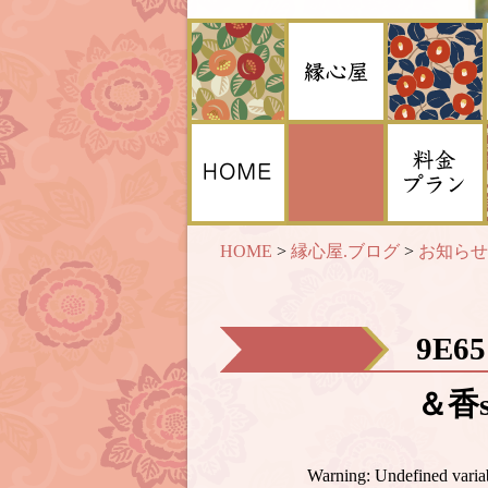
HOME
>
縁心屋.ブログ
>
お知らせ
9E6
＆香s
Warning
: Undefined var