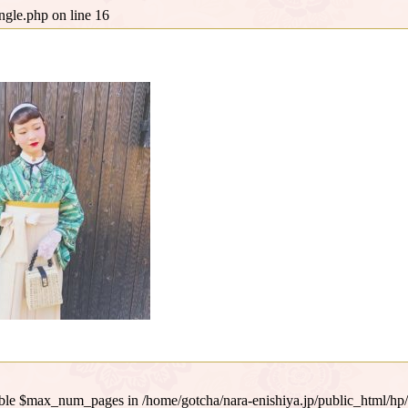
ingle.php
on line
16
iable $max_num_pages in
/home/gotcha/nara-enishiya.jp/public_html/hp