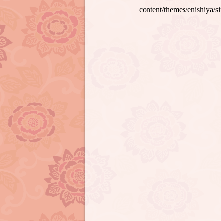
content/themes/enishiya/s