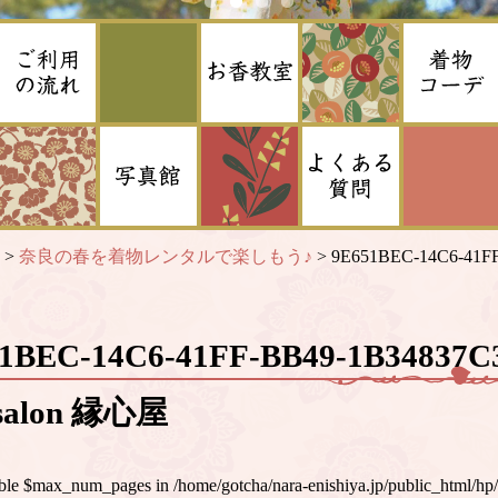
>
奈良の春を着物レンタルで楽しもう♪
>
9E651BEC-14C6-41F
51BEC-14C6-41FF-BB49-1B3483
alon 縁心屋
iable $max_num_pages in
/home/gotcha/nara-enishiya.jp/public_html/hp