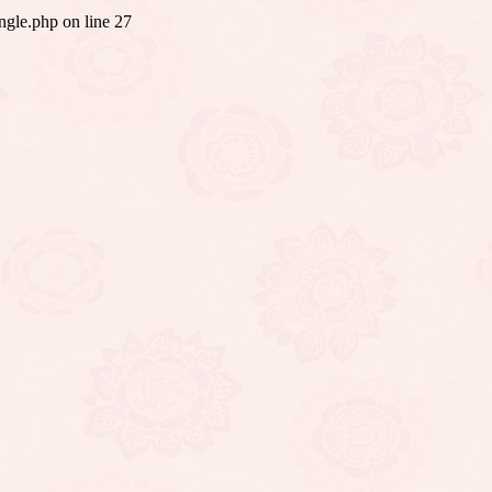
ingle.php
on line
27