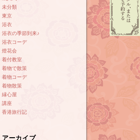
未分類
東京
浴衣
浴衣の季節到来♪
浴衣コーデ
燈花会
着付教室
着物で散策
着物コーデ
着物散策
縁心屋
講座
香港旅行記
アーカイブ