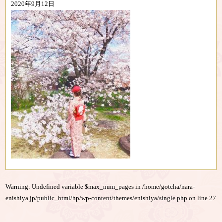
2020年9月12日
Warning
: Undefined variable $max_num_pages in
/home/gotcha/nara-
enishiya.jp/public_html/hp/wp-content/themes/enishiya/single.php
on line
27