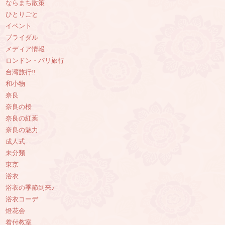
ならまち散策
ひとりごと
イベント
ブライダル
メディア情報
ロンドン・パリ旅行
台湾旅行‼︎
和小物
奈良
奈良の桜
奈良の紅葉
奈良の魅力
成人式
未分類
東京
浴衣
浴衣の季節到来♪
浴衣コーデ
燈花会
着付教室