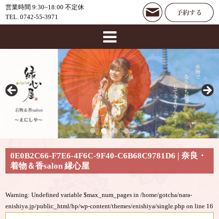
営業時間 9:30~18:00 不定休
TEL. 0742-55-3971
0E0B2C66-F7E6-4F6C-9F40-C6B68C9781D6 | 奈良・
着物＆香salon 縁心屋
Warning
: Undefined variable $max_num_pages in
/home/gotcha/nara-
enishiya.jp/public_html/hp/wp-content/themes/enishiya/single.php
on line
16