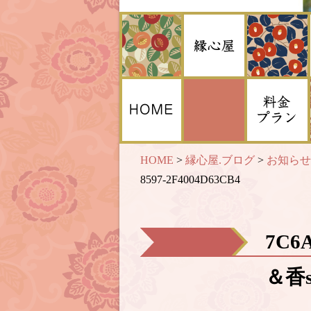
HOME
>
縁心屋.ブログ
>
お知らせ
8597-2F4004D63CB4
7C6
＆香s