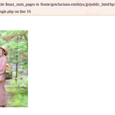
iable $max_num_pages in
/home/gotcha/nara-enishiya.jp/public_html/hp
ingle.php
on line
16