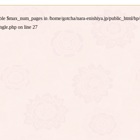
iable $max_num_pages in
/home/gotcha/nara-enishiya.jp/public_html/hp
ingle.php
on line
27