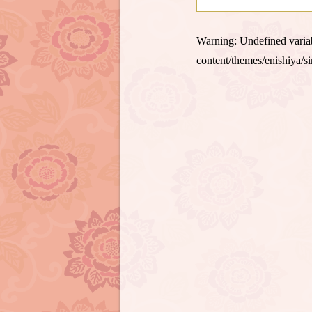
Warning
: Undefined var
content/themes/enishiya/s