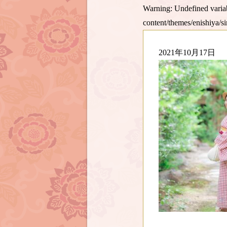
Warning
: Undefined var
content/themes/enishiya/s
2021年10月17日