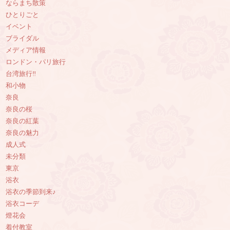
ならまち散策
ひとりごと
イベント
ブライダル
メディア情報
ロンドン・パリ旅行
台湾旅行‼︎
和小物
奈良
奈良の桜
奈良の紅葉
奈良の魅力
成人式
未分類
東京
浴衣
浴衣の季節到来♪
浴衣コーデ
燈花会
着付教室