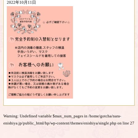
2022年10月11日
Warning
: Undefined variable $max_num_pages in
/home/gotcha/nara-
enishiya.jp/public_html/hp/wp-content/themes/enishiya/single.php
on line
27