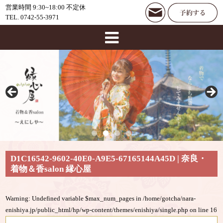
営業時間 9:30~18:00 不定休
TEL. 0742-55-3971
D1C16542-9602-40E0-A9E5-67165144A45D | 奈良・
着物＆香salon 縁心屋
Warning
: Undefined variable $max_num_pages in
/home/gotcha/nara-
enishiya.jp/public_html/hp/wp-content/themes/enishiya/single.php
on line
16