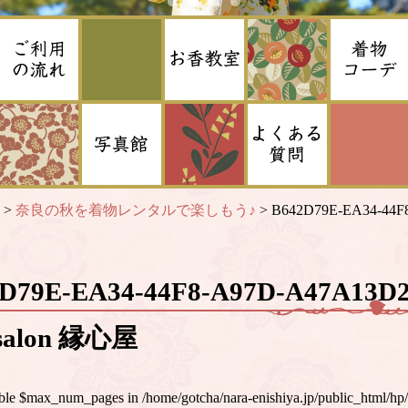
>
奈良の秋を着物レンタルで楽しもう♪
>
B642D79E-EA34-44F
2D79E-EA34-44F8-A97D-A47A13
alon 縁心屋
iable $max_num_pages in
/home/gotcha/nara-enishiya.jp/public_html/hp