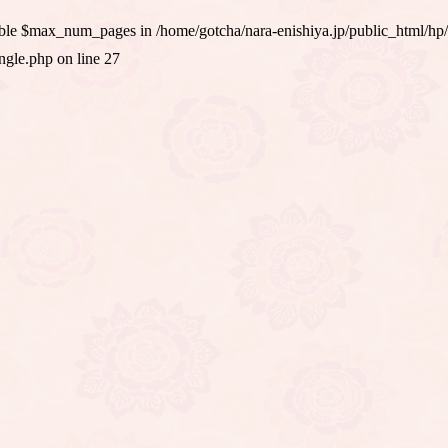
iable $max_num_pages in
/home/gotcha/nara-enishiya.jp/public_html/hp
ingle.php
on line
27