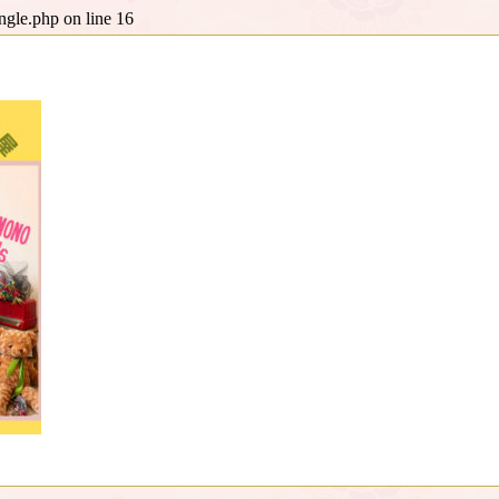
ingle.php
on line
16