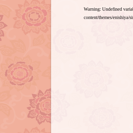
Warning
: Undefined var
content/themes/enishiya/s