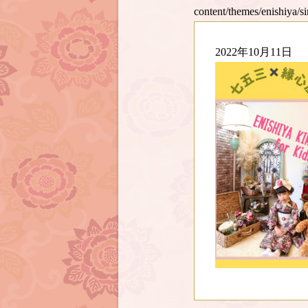
content/themes/enishiya/s
2022年10月11日