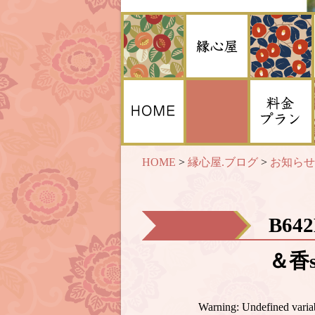
HOME
>
縁心屋.ブログ
>
お知らせ
B64
＆香s
Warning
: Undefined var