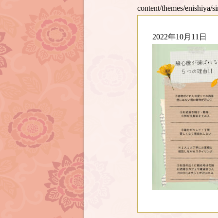
content/themes/enishiya/s
2022年10月11日