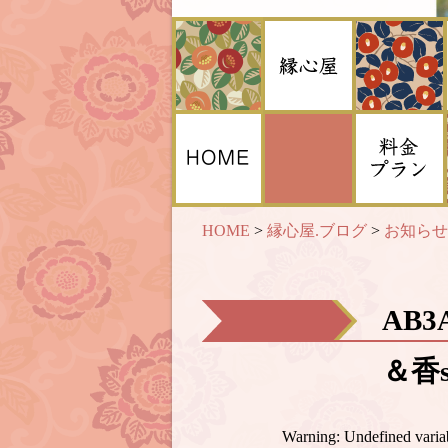
HOME
>
縁心屋.ブログ
>
お知らせ
AB3
＆香s
Warning
: Undefined var