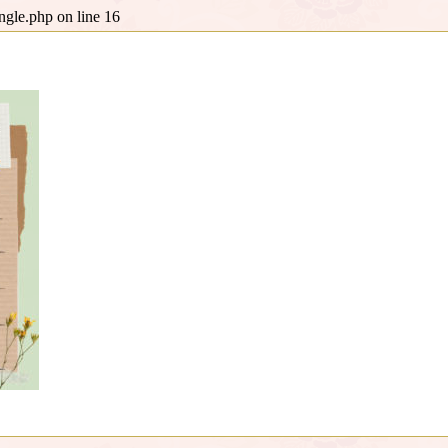
ingle.php
on line
16