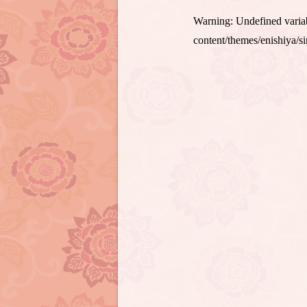
Warning
: Undefined var
content/themes/enishiya/s