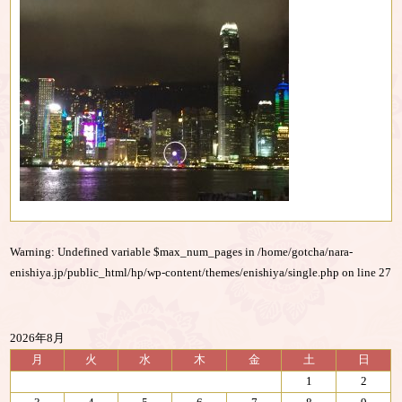
Warning
: Undefined variable $max_num_pages in
/home/gotcha/nara-
enishiya.jp/public_html/hp/wp-content/themes/enishiya/single.php
on line
27
2026年8月
月
火
水
木
金
土
日
1
2