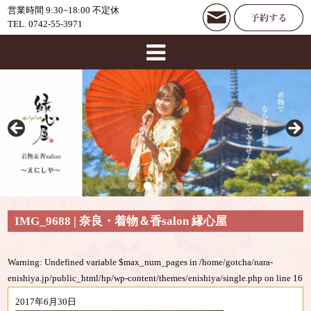
営業時間 9:30~18:00 不定休
TEL. 0742-55-3971
IMG_9688 | 奈良・着物＆香salon 縁心屋
Warning
: Undefined variable $max_num_pages in
/home/gotcha/nara-
enishiya.jp/public_html/hp/wp-content/themes/enishiya/single.php
on line
16
2017年6月30日