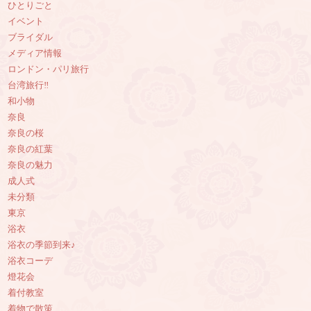
ひとりごと
イベント
ブライダル
メディア情報
ロンドン・パリ旅行
台湾旅行‼︎
和小物
奈良
奈良の桜
奈良の紅葉
奈良の魅力
成人式
未分類
東京
浴衣
浴衣の季節到来♪
浴衣コーデ
燈花会
着付教室
着物で散策