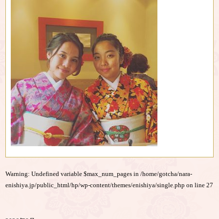
Warning
: Undefined variable $max_num_pages in
/home/gotcha/nara-
enishiya.jp/public_html/hp/wp-content/themes/enishiya/single.php
on line
27