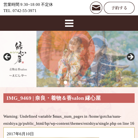
営業時間 9:30~18:00 不定休
TEL. 0742-55-3971
IMG_9469 | 奈良・着物＆香salon 縁心屋
Warning
: Undefined variable $max_num_pages in
/home/gotcha/nara-
enishiya.jp/public_html/hp/wp-content/themes/enishiya/single.php
on line
16
2017年6月10日