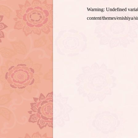
Warning
: Undefined var
content/themes/enishiya/s