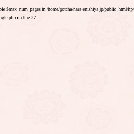
iable $max_num_pages in
/home/gotcha/nara-enishiya.jp/public_html/hp
ingle.php
on line
27