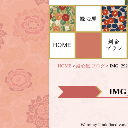
HOME
>
縁心屋.ブログ
>
IMG_292
IMG
Warning
: Undefined var