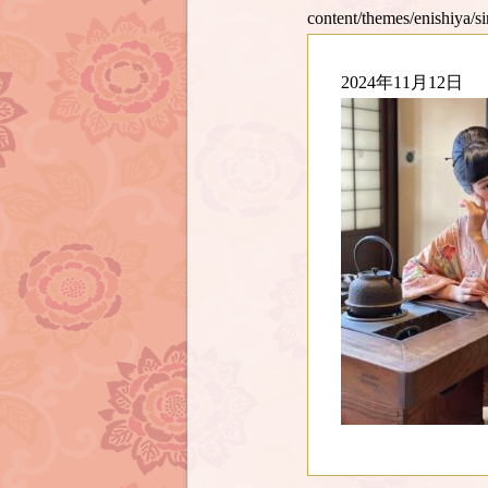
content/themes/enishiya/s
2024年11月12日