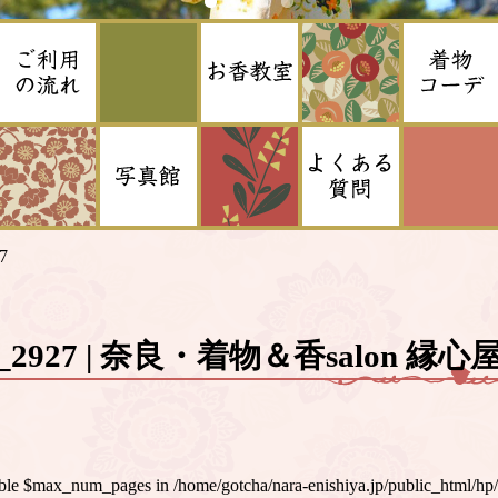
7
_2927 | 奈良・着物＆香salon 縁心
iable $max_num_pages in
/home/gotcha/nara-enishiya.jp/public_html/hp