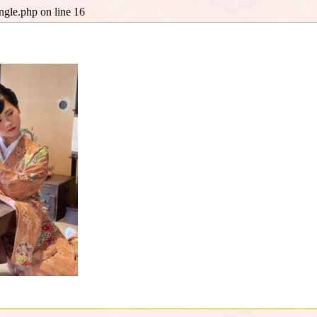
ingle.php
on line
16