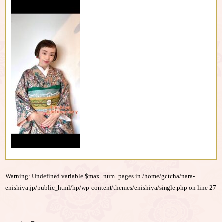
Warning
: Undefined variable $max_num_pages in
/home/gotcha/nara-
enishiya.jp/public_html/hp/wp-content/themes/enishiya/single.php
on line
27