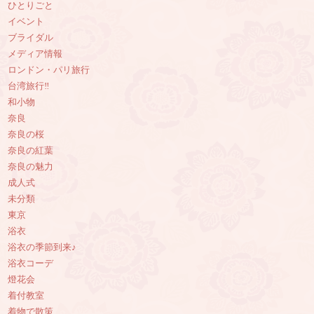
ひとりごと
イベント
ブライダル
メディア情報
ロンドン・パリ旅行
台湾旅行‼︎
和小物
奈良
奈良の桜
奈良の紅葉
奈良の魅力
成人式
未分類
東京
浴衣
浴衣の季節到来♪
浴衣コーデ
燈花会
着付教室
着物で散策