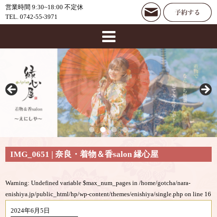
営業時間 9:30~18:00 不定休
TEL. 0742-55-3971
IMG_0651 | 奈良・着物＆香salon 縁心屋
Warning
: Undefined variable $max_num_pages in
/home/gotcha/nara-
enishiya.jp/public_html/hp/wp-content/themes/enishiya/single.php
on line
16
2024年6月5日