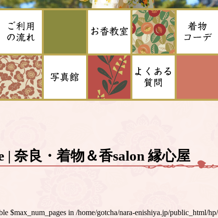
ge | 奈良・着物＆香salon 縁心屋
iable $max_num_pages in
/home/gotcha/nara-enishiya.jp/public_html/hp