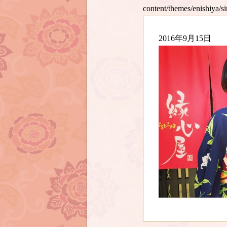
content/themes/enishiya/s
2016年9月15日