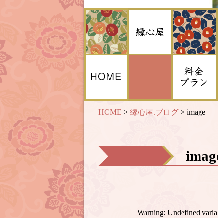
HOME
>
縁心屋.ブログ
>
image
ima
Warning
: Undefined var