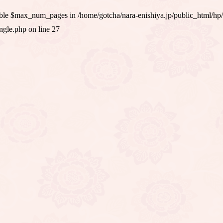
iable $max_num_pages in
/home/gotcha/nara-enishiya.jp/public_html/hp
ingle.php
on line
27