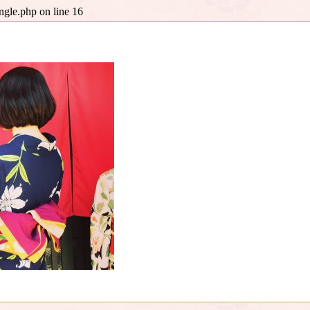
ingle.php
on line
16