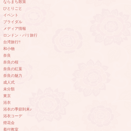
ならまち散策
ひとりごと
イベント
ブライダル
メディア情報
ロンドン・パリ旅行
台湾旅行‼︎
和小物
奈良
奈良の桜
奈良の紅葉
奈良の魅力
成人式
未分類
東京
浴衣
浴衣の季節到来♪
浴衣コーデ
燈花会
着付教室