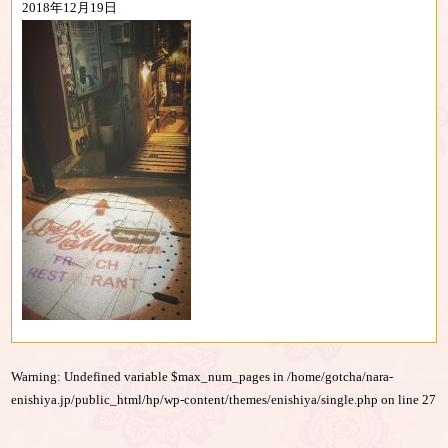
2018年12月19日
Warning
: Undefined variable $max_num_pages in
/home/gotcha/nara-
enishiya.jp/public_html/hp/wp-content/themes/enishiya/single.php
on line
27