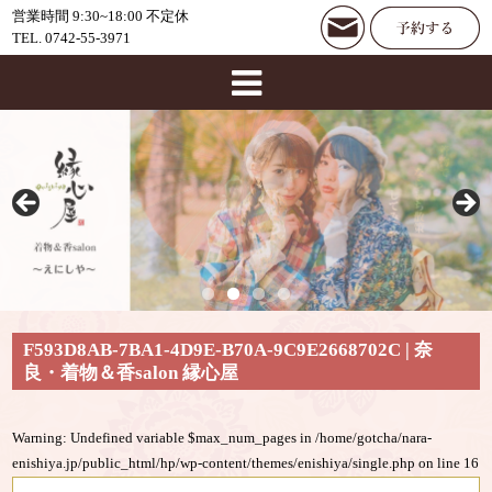
営業時間 9:30~18:00 不定休
TEL. 0742-55-3971
F593D8AB-7BA1-4D9E-B70A-9C9E2668702C | 奈
良・着物＆香salon 縁心屋
Warning
: Undefined variable $max_num_pages in
/home/gotcha/nara-
enishiya.jp/public_html/hp/wp-content/themes/enishiya/single.php
on line
16