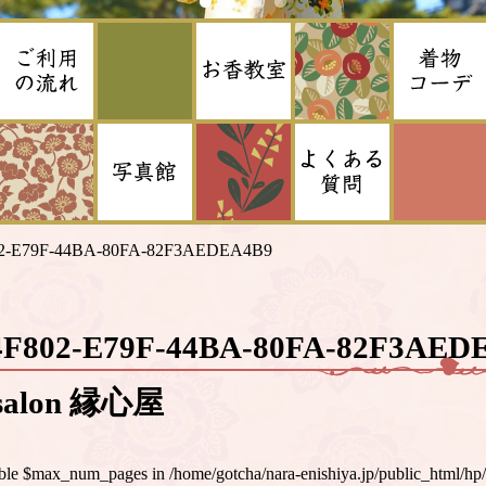
2-E79F-44BA-80FA-82F3AEDEA4B9
4F802-E79F-44BA-80FA-82F3A
alon 縁心屋
iable $max_num_pages in
/home/gotcha/nara-enishiya.jp/public_html/hp