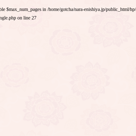
iable $max_num_pages in
/home/gotcha/nara-enishiya.jp/public_html/hp
ingle.php
on line
27