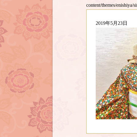
content/themes/enishiya/s
2019年5月23日