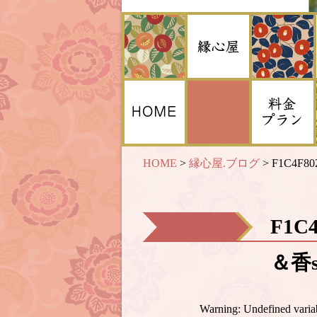
HOME
>
縁心屋.ブログ
>
F1C4F80
F1C
＆香s
Warning
: Undefined var