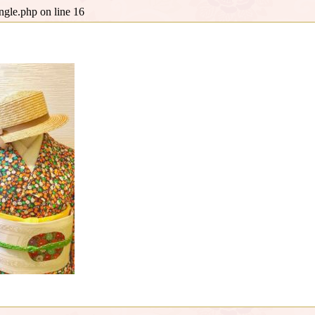
ingle.php
on line
16