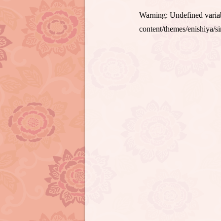
Warning
: Undefined var
content/themes/enishiya/s