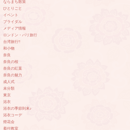
ならまち散策
ひとりごと
イベント
ブライダル
メディア情報
ロンドン・パリ旅行
台湾旅行‼︎
和小物
奈良
奈良の桜
奈良の紅葉
奈良の魅力
成人式
未分類
東京
浴衣
浴衣の季節到来♪
浴衣コーデ
燈花会
着付教室