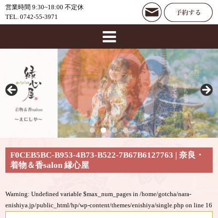
営業時間 9:30~18:00 不定休
TEL. 0742-55-3971
F0CEB5BC-B953-4B73-B522-7B67B6127763 | 奈良・
着物＆香salon 縁心屋
Warning
: Undefined variable $max_num_pages in
/home/gotcha/nara-
enishiya.jp/public_html/hp/wp-content/themes/enishiya/single.php
on line
16