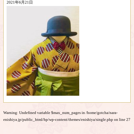
2021年6月21日
Warning
: Undefined variable $max_num_pages in
/home/gotcha/nara-
enishiya.jp/public_html/hp/wp-content/themes/enishiya/single.php
on line
27