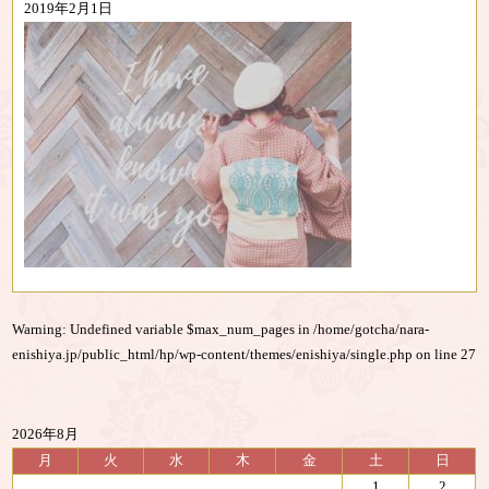
2019年2月1日
Warning
: Undefined variable $max_num_pages in
/home/gotcha/nara-
enishiya.jp/public_html/hp/wp-content/themes/enishiya/single.php
on line
27
2026年8月
月
火
水
木
金
土
日
1
2