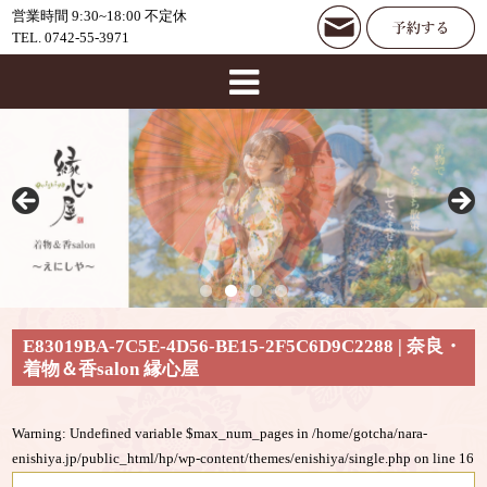
営業時間 9:30~18:00 不定休
TEL. 0742-55-3971
E83019BA-7C5E-4D56-BE15-2F5C6D9C2288 | 奈良・
着物＆香salon 縁心屋
Warning
: Undefined variable $max_num_pages in
/home/gotcha/nara-
enishiya.jp/public_html/hp/wp-content/themes/enishiya/single.php
on line
16