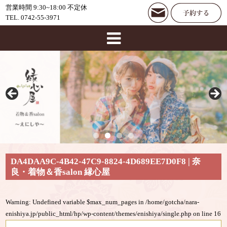
営業時間 9:30~18:00 不定休
TEL. 0742-55-3971
DA4DAA9C-4B42-47C9-8824-4D689EE7D0F8 | 奈
良・着物＆香salon 縁心屋
Warning
: Undefined variable $max_num_pages in
/home/gotcha/nara-
enishiya.jp/public_html/hp/wp-content/themes/enishiya/single.php
on line
16