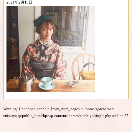
2021年2月18日
Warning
: Undefined variable $max_num_pages in
/home/gotcha/nara-
enishiya.jp/public_html/hp/wp-content/themes/enishiya/single.php
on line
27