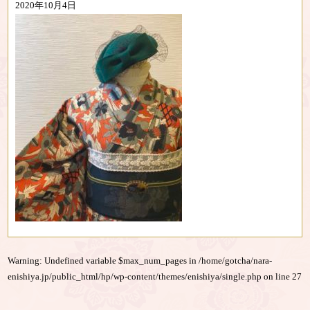
2020年10月4日
Warning
: Undefined variable $max_num_pages in
/home/gotcha/nara-
enishiya.jp/public_html/hp/wp-content/themes/enishiya/single.php
on line
27