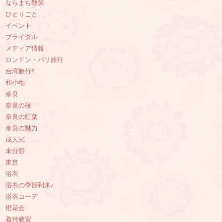
ならまち散策
ひとりごと
イベント
ブライダル
メディア情報
ロンドン・パリ旅行
台湾旅行‼︎
和小物
奈良
奈良の桜
奈良の紅葉
奈良の魅力
成人式
未分類
東京
浴衣
浴衣の季節到来♪
浴衣コーデ
燈花会
着付教室