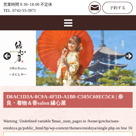
営業時間 9:30~18:00 不定休
TEL. 0742-55-3971
D8AC1D3A-8C9A-4F5D-A1B0-C505C60EC5C6 | 奈
良・着物＆香salon 縁心屋
Warning
: Undefined variable $max_num_pages in
/home/gotcha/nara-
enishiya.jp/public_html/hp/wp-content/themes/enishiya/single.php
on line
16