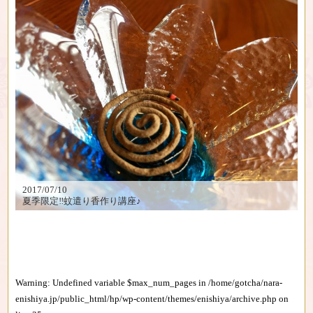
2017/07/10
夏季限定‼︎蚊遣り香作り講座♪
Warning
: Undefined variable $max_num_pages in
/home/gotcha/nara-
enishiya.jp/public_html/hp/wp-content/themes/enishiya/archive.php
on