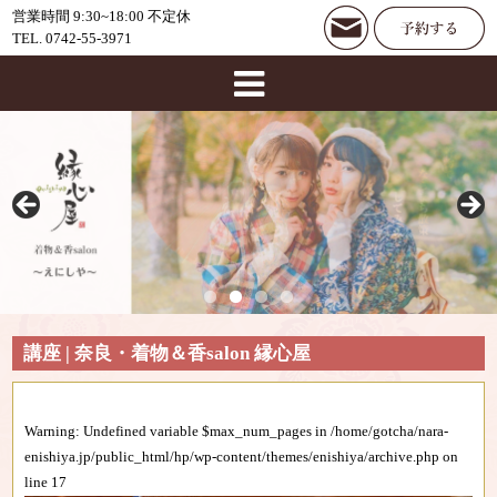
営業時間 9:30~18:00 不定休
TEL. 0742-55-3971
講座 | 奈良・着物＆香salon 縁心屋
Warning
: Undefined variable $max_num_pages in
/home/gotcha/nara-
enishiya.jp/public_html/hp/wp-content/themes/enishiya/archive.php
on
line
17