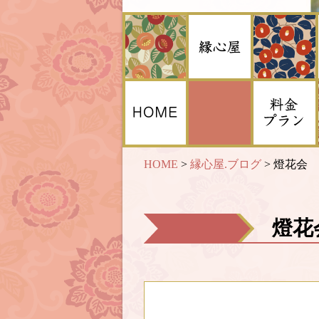
HOME
>
縁心屋.ブログ
>
燈花会
燈花会