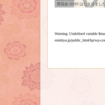
燈花会 2016‼︎ はじまりまし
Warning
: Undefined variable $
enishiya.jp/public_html/hp/wp-co