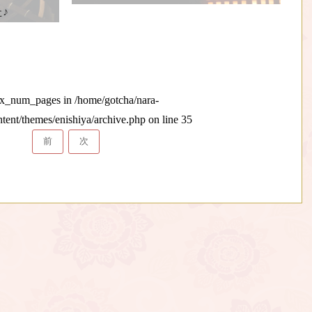
た♪
max_num_pages in
/home/gotcha/nara-
ntent/themes/enishiya/archive.php
on line
35
前
次