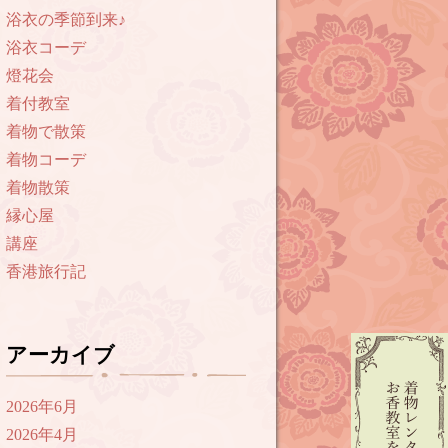
浴衣の季節到来♪
浴衣コーデ
燈花会
着付教室
着物で散策
着物コーデ
着物散策
縁心屋
講座
香港旅行記
アーカイブ
2026年6月
2026年4月