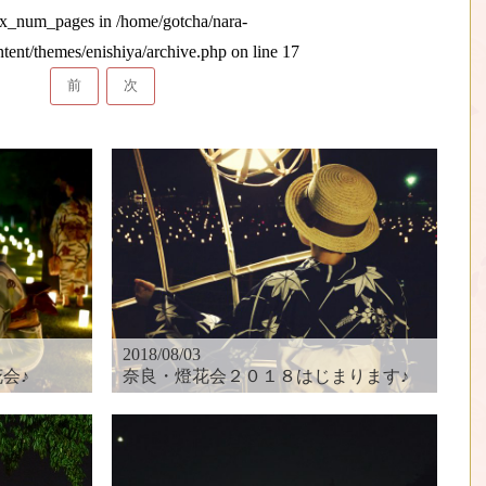
max_num_pages in
/home/gotcha/nara-
ntent/themes/enishiya/archive.php
on line
17
前
次
2018/08/03
会♪
奈良・燈花会２０１８はじまります♪