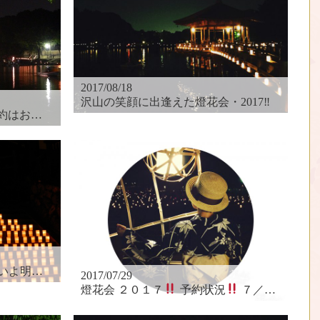
2017/08/18
沢山の笑顔に出逢えた燈花会・2017‼︎
にどうぞ
からです♪
2017/07/29
燈花会 ２０１７
予約状況
７／３０現在