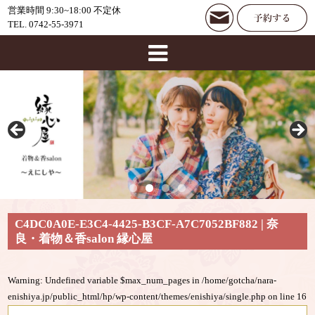
営業時間 9:30~18:00 不定休
TEL. 0742-55-3971
C4DC0A0E-E3C4-4425-B3CF-A7C7052BF882 | 奈
良・着物＆香salon 縁心屋
Warning
: Undefined variable $max_num_pages in
/home/gotcha/nara-
enishiya.jp/public_html/hp/wp-content/themes/enishiya/single.php
on line
16