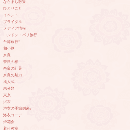
ならまち散策
ひとりごと
イベント
ブライダル
メディア情報
ロンドン・パリ旅行
台湾旅行‼︎
和小物
奈良
奈良の桜
奈良の紅葉
奈良の魅力
成人式
未分類
東京
浴衣
浴衣の季節到来♪
浴衣コーデ
燈花会
着付教室