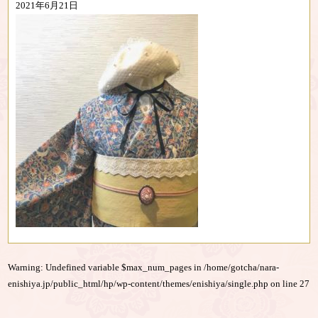
2021年6月21日
Warning
: Undefined variable $max_num_pages in
/home/gotcha/nara-
enishiya.jp/public_html/hp/wp-content/themes/enishiya/single.php
on line
27