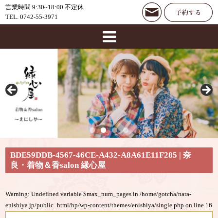
営業時間 9:30~18:00 不定休
TEL. 0742-55-3971
BDE59DDB-4567-46CE-A432-A8A61E11F285 | 奈
良・着物＆香salon 縁心屋
Warning
: Undefined variable $max_num_pages in
/home/gotcha/nara-
enishiya.jp/public_html/hp/wp-content/themes/enishiya/single.php
on line
16