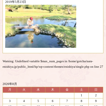
2019年5月23日
Warning
: Undefined variable $max_num_pages in
/home/gotcha/nara-
enishiya.jp/public_html/hp/wp-content/themes/enishiya/single.php
on line
27
2026年8月
月
火
水
木
金
土
日
1
2
3
4
5
6
7
8
9