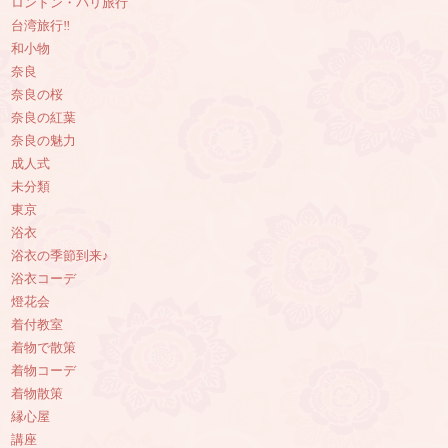
ロンドン・パリ旅行
台湾旅行‼︎
和小物
奈良
奈良の桜
奈良の紅葉
奈良の魅力
成人式
未分類
東京
浴衣
浴衣の季節到来♪
浴衣コーデ
燈花会
着付教室
着物で散策
着物コーデ
着物散策
縁心屋
講座