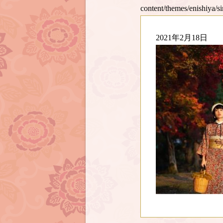
content/themes/enishiya/s
2021年2月18日