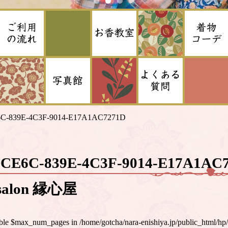
C-839E-4C3F-9014-E17A1AC7271D
FCE6C-839E-4C3F-9014-E17A1A
alon 縁心屋
iable $max_num_pages in
/home/gotcha/nara-enishiya.jp/public_html/hp