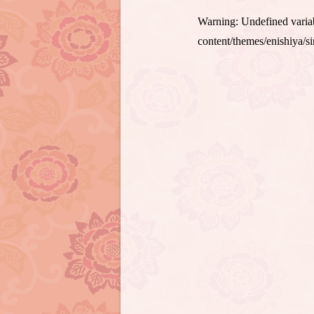
Warning
: Undefined var
content/themes/enishiya/s