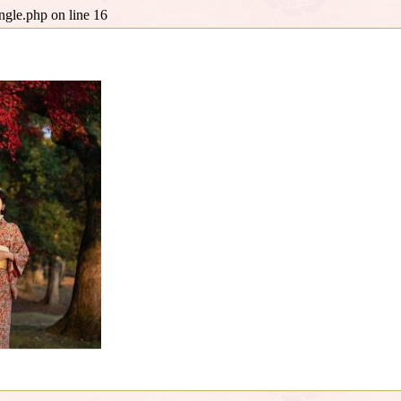
ingle.php
on line
16