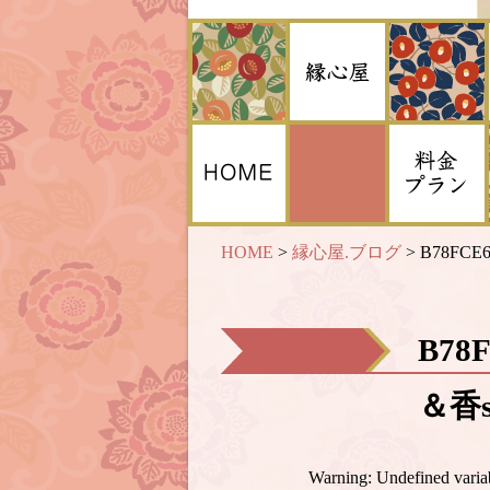
HOME
>
縁心屋.ブログ
>
B78FCE6
B78
＆香s
Warning
: Undefined var